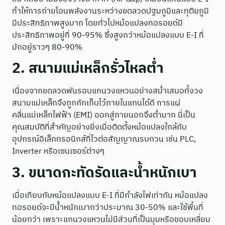
ทำให้การถ่ายโอนพลังงานระหว่างขดลวดปฐมภูมิและทุติยภูมิ
มีประสิทธิภาพสูงมาก โดยทั่วไปหม้อแปลงทอรอยด์มี
ประสิทธิภาพอยู่ที่ 90-95% ซึ่งสูงกว่าหม้อแปลงแบบ E-I ที่
มักอยู่ราวๆ 80-90%
2. สนามแม่เหล็กรั่วไหลต่ำ
เนื่องจากขดลวดพันรอบแกนวงแหวนอย่างสม่ำเสมอทั้งวง
สนามแม่เหล็กจึงถูกกักเก็บไว้ภายในแกนได้ดี การแผ่
คลื่นแม่เหล็กไฟฟ้า (EMI) ออกสู่ภายนอกจึงต่ำมาก นี่เป็น
คุณสมบัติที่สำคัญอย่างยิ่งเมื่อติดตั้งหม้อแปลงใกล้กับ
อุปกรณ์อิเล็กทรอนิกส์ที่ไวต่อสัญญาณรบกวน เช่น PLC,
Inverter หรือเซนเซอร์ต่างๆ
3. ขนาดกะทัดรัดและน้ำหนักเบา
เมื่อเทียบกับหม้อแปลงแบบ E-I ที่มีกำลังไฟเท่ากัน หม้อแปลง
ทอรอยด์จะมีน้ำหนักเบากว่าประมาณ 30-50% และใช้พื้นที่
น้อยกว่า เพราะแกนวงแหวนไม่มีส่วนที่เป็นมุมหรือขอบเหลี่ยม