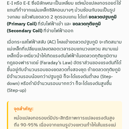
E-I หรือ E-E ซึ่งมีลักษณะเป็นเหลี่ยม แต่หม้อแปลงทอรอยด์ใช้
แกนที่ทำจากแผ่นเหล็กซิลิคอนบางๆ ม้วนซ้อนกันจนเป็นรูป
วงกลม แล้วพันขดลวด 2 ชุดรอบแกน ได้แก่
ขดลวดปฐมภูมิ
(Primary Coil)
ที่รับไฟฟ้าเข้า และ
ขดลวดทุติยภูมิ
(Secondary Coil)
ที่จ่ายไฟฟ้าออก
เมื่อกระแสไฟฟ้าสลับ (AC) ไหลเข้าขดลวดปฐมภูมิ จะเกิดสนาม
แม่เหล็กที่เปลี่ยนแปลงตลอดเวลารอบแกนวงแหวน สนามแม่
เหล็กนี้จะเหนี่ยวนำให้เกิดแรงดันไฟฟ้าในขดลวดทุติยภูมิตาม
กฎของฟาราเดย์ (Faraday’s Law) อัตราส่วนของแรงดันที่ได้
ขึ้นอยู่กับจำนวนรอบของขดลวดทั้งสองชุด ถ้าขดลวดทุติยภูมิ
มีจำนวนรอบน้อยกว่าปฐมภูมิ ก็จะได้แรงดันต่ำลง (Step-
down) หรือถ้ามีจำนวนรอบมากกว่า ก็จะได้แรงดันสูงขึ้น
(Step-up)
จุดสำคัญ:
หม้อแปลงทอรอยด์มีประสิทธิภาพการแปลงแรงดันสูง
ถึง 90-95% เนื่องจากแกนรูปวงแหวนทำให้เส้นแรงแม่