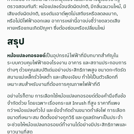
ตรวจสอบทันที: หม้อแปลงร้อนจัดผิดปกติ, มีกลิ่นฉนวนไหม้, มี
เสียงดังผิดปกติ, แรงดันเอาต์พุตไม่เสถียรหรือลดลงมาก,
หรือไม่มีไฟฟ้าออกเลย อาการเหล่านี้อาจบ่งชี้ว่าขดลวดเสีย
หายหรือแกนเกิดปัญหา ซึ่งต้องซ่อมหรือเปลี่ยนใหม่
สรุป
หม้อแปลงทอรอยด์
เป็นอุปกรณ์ไฟฟ้าที่มีบทบาทสำคัญใน
ระบบควบคุมไฟฟ้าของโรงงาน อาคาร และสถานประกอบการ
ต่างๆ ด้วยคุณสมบัติเด่นอย่างประสิทธิภาพสูง ขนาดกะทัดรัด
สนามแม่เหล็กรั่วไหลต่ำ และเสียงเงียบ ทำให้เป็นตัวเลือกที่
เหมาะสมสำหรับงานที่ต้องการคุณภาพไฟฟ้าที่ดี
อย่างไรก็ตาม การเลือกใช้หม้อแปลงทอรอยด์ต้องคำนึงถึงข้อ
จำกัดด้วย โดยเฉพาะเรื่องกระแส Inrush ที่สูง ราคาที่แพง
กว่าหม้อแปลงทั่วไป และข้อจำกัดด้านขนาดกำลังไฟ การเลือก
ขนาดที่เหมาะสม ติดตั้งอย่างถูกวิธี และดูแลรักษาเป็นประจำ
จะช่วยให้หม้อแปลงทอรอยด์ทำงานได้อย่างมีประสิทธิภาพและ
ยาวนานที่สุด