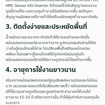
รบกวนไปยังอุปกรณ์อิเล็กทรอนิกส์ที่อยู่ใกล้ ไม่ว่าจะเป็น PLC,
HMI, Sensor หรือ Inverter ที่ล้วนแต่ไวต่อสัญญาณรบกวน
จุดนี้ช่วยให้ระบบควบคุมทำงานได้เสถียรมากขึ้น ลดปัญหา
สัญญาณผิดพลาดที่อาจทำให้เครื่องจักรหยุดทำงานกะทันหัน
3. ติดตั้งง่ายและประหยัดพื้นที่
น้ำหนักเบาและขนาดกะทัดรัดทำให้การขนย้ายและติดตั้ง
หม้อแปลงทอรอยด์สะดวกกว่ามาก รูปทรงกลมยังช่วยให้จัด
วางในตู้คอนโทรลได้ง่าย ไม่เปลืองพื้นที่เหมือนหม้อแปลง
เหลี่ยม โดยเฉพาะตู้คอนโทรลที่มีอุปกรณ์แน่นอยู่แล้ว
หม้อแปลงทอรอยด์ช่วยให้จัดวางอุปกรณ์ได้ลงตัวมากขึ้น
4. อายุการใช้งานยาวนาน
เนื่องจากหม้อแปลงทอรอยด์สูญเสียพลังงานน้อยและไม่ร้อน
มาก ฉนวนและขดลวดจึงไม่เสื่อมสภาพเร็ว หม้อแปลงทอรอย
ด์ที่ใช้งานอย่างถูกต้องและดูแลรักษาดี สามารถใช้งานได้
ยาวนาน 15-25 ปี หรือมากกว่านั้น ทำให้คุ้มค่ากับการลงทุนใน
ระยะยาว