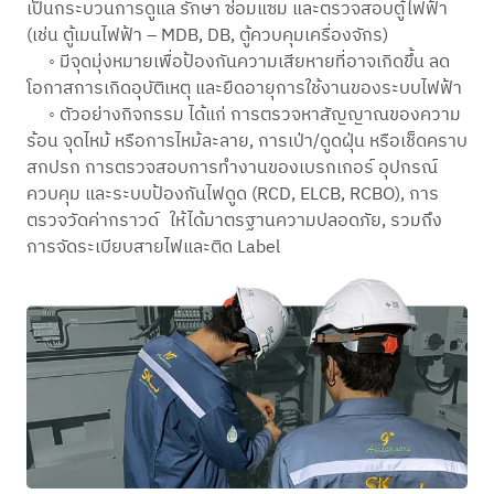
เป็นกระบวนการดูแล รักษา ซ่อมแซม และตรวจสอบตู้ไฟฟ้า
(เช่น ตู้เมนไฟฟ้า – MDB, DB, ตู้ควบคุมเครื่องจักร)
◦ มีจุดมุ่งหมายเพื่อป้องกันความเสียหายที่อาจเกิดขึ้น ลด
โอกาสการเกิดอุบัติเหตุ และยืดอายุการใช้งานของระบบไฟฟ้า
◦ ตัวอย่างกิจกรรม ได้แก่ การตรวจหาสัญญาณของความ
ร้อน จุดไหม้ หรือการไหม้ละลาย, การเป่า/ดูดฝุ่น หรือเช็ดคราบ
สกปรก การตรวจสอบการทำงานของเบรกเกอร์ อุปกรณ์
ควบคุม และระบบป้องกันไฟดูด (RCD, ELCB, RCBO), การ
ตรวจวัดค่ากราวด์ ให้ได้มาตรฐานความปลอดภัย, รวมถึง
การจัดระเบียบสายไฟและติด Label