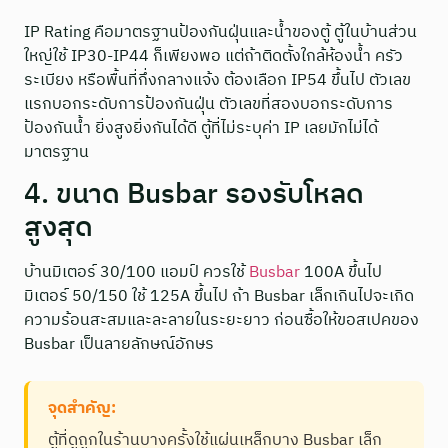
IP Rating คือมาตรฐานป้องกันฝุ่นและน้ำของตู้ ตู้ในบ้านส่วน
ใหญ่ใช้ IP30-IP44 ก็เพียงพอ แต่ถ้าติดตั้งใกล้ห้องน้ำ ครัว
ระเบียง หรือพื้นที่กึ่งกลางแจ้ง ต้องเลือก IP54 ขึ้นไป ตัวเลข
แรกบอกระดับการป้องกันฝุ่น ตัวเลขที่สองบอกระดับการ
ป้องกันน้ำ ยิ่งสูงยิ่งกันได้ดี ตู้ที่ไม่ระบุค่า IP เลยมักไม่ได้
มาตรฐาน
4. ขนาด Busbar รองรับโหลด
สูงสุด
บ้านมิเตอร์ 30/100 แอมป์ ควรใช้
Busbar
100A ขึ้นไป
มิเตอร์ 50/150 ใช้ 125A ขึ้นไป ถ้า Busbar เล็กเกินไปจะเกิด
ความร้อนสะสมและละลายในระยะยาว ก่อนซื้อให้ขอสเปคของ
Busbar เป็นลายลักษณ์อักษร
จุดสำคัญ:
ตู้ที่ดูถูกในร้านบางครั้งใช้แผ่นเหล็กบาง Busbar เล็ก