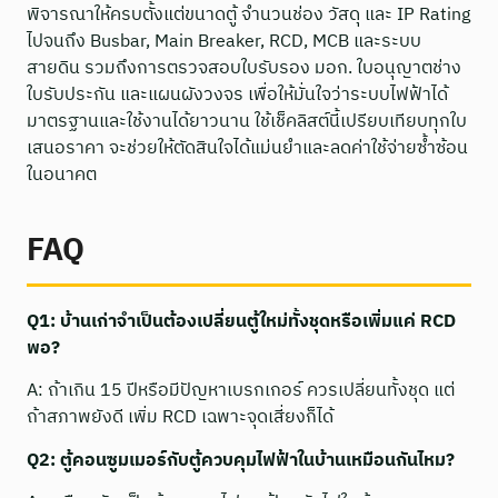
พิจารณาให้ครบตั้งแต่ขนาดตู้ จำนวนช่อง วัสดุ และ IP Rating
ไปจนถึง Busbar, Main Breaker, RCD, MCB และระบบ
สายดิน รวมถึงการตรวจสอบใบรับรอง มอก. ใบอนุญาตช่าง
ใบรับประกัน และแผนผังวงจร เพื่อให้มั่นใจว่าระบบไฟฟ้าได้
มาตรฐานและใช้งานได้ยาวนาน ใช้เช็คลิสต์นี้เปรียบเทียบทุกใบ
เสนอราคา จะช่วยให้ตัดสินใจได้แม่นยำและลดค่าใช้จ่ายซ้ำซ้อน
ในอนาคต
FAQ
Q1: บ้านเก่าจำเป็นต้องเปลี่ยนตู้ใหม่ทั้งชุดหรือเพิ่มแค่ RCD
พอ?
A: ถ้าเกิน 15 ปีหรือมีปัญหาเบรกเกอร์ ควรเปลี่ยนทั้งชุด แต่
ถ้าสภาพยังดี เพิ่ม RCD เฉพาะจุดเสี่ยงก็ได้
Q2: ตู้คอนซูมเมอร์กับตู้ควบคุมไฟฟ้าในบ้านเหมือนกันไหม?