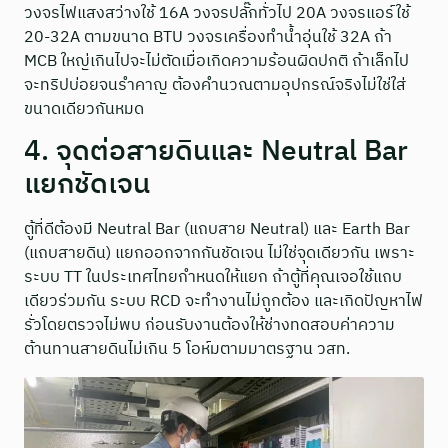
วงจรไฟแสงสว่างใช้ 16A วงจรปลั๊กทั่วไป 20A วงจรแอร์ใช้
20-32A ตามขนาด BTU วงจรเครื่องทำน้ำอุ่นใช้ 32A ถ้า
MCB ใหญ่เกินไปจะไม่ตัดเมื่อเกิดความร้อนผิดปกติ ถ้าเล็กไป
จะทริปบ่อยจนรำคาญ ต้องคำนวณตามอุปกรณ์จริงไม่ใช่ใส่
ขนาดเดียวกันหมด
4. จุดต่อสายดินและ Neutral Bar
แยกชัดเจน
ตู้ที่ดีต้องมี Neutral Bar (แถบสาย Neutral) และ Earth Bar
(แถบสายดิน) แยกออกจากกันชัดเจน ไม่ใช่จุดเดียวกัน เพราะ
ระบบ TT ในประเทศไทยกำหนดให้แยก ถ้าตู้ที่คุณเจอใช้แถบ
เดียวร่วมกัน ระบบ RCD จะทำงานไม่ถูกต้อง และเกิดปัญหาไฟ
รั่วโดยตรวจไม่พบ ก่อนรับงานต้องให้ช่างทดสอบค่าความ
ต้านทานสายดินไม่เกิน 5 โอห์มตามมาตรฐาน วสท.