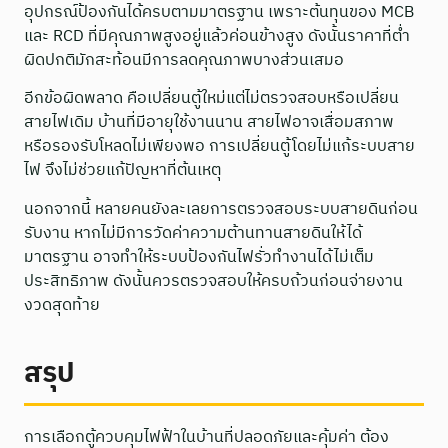
อุปกรณ์ป้องกันได้ครบตามมาตรฐาน เพราะต้นทุนของ MCB
และ RCD ที่มีคุณภาพสูงอยู่แล้วค่อนข้างสูง ดังนั้นราคาที่ต่ำ
ผิดปกติมักสะท้อนมีการลดคุณภาพบางส่วนเสมอ
อีกข้อผิดพลาด คือเปลี่ยนตู้ใหม่แต่ไม่ตรวจสอบหรือเปลี่ยน
สายไฟเดิม บ้านที่มีอายุใช้งานนาน สายไฟอาจเสื่อมสภาพ
หรือรองรับโหลดไม่เพียงพอ การเปลี่ยนตู้โดยไม่แก้ระบบสาย
ไฟ จึงไม่ช่วยแก้ปัญหาที่ต้นเหตุ
นอกจากนี้ หลายคนยังละเลยการตรวจสอบระบบสายดินก่อน
รับงาน หากไม่มีการวัดค่าความต้านทานสายดินให้ได้
มาตรฐาน อาจทำให้ระบบป้องกันไฟรั่วทำงานได้ไม่เต็ม
ประสิทธิภาพ ดังนั้นควรตรวจสอบให้ครบถ้วนก่อนจ่ายงาน
งวดสุดท้าย
สรุป
การเลือกตู้ควบคุมไฟฟ้าในบ้านที่ปลอดภัยและคุ้มค่า ต้อง