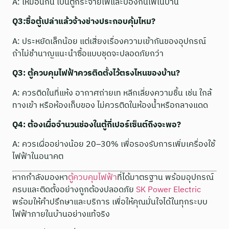
A: เหมือนกัน เป็นตู้กระจายไฟและป้องกันไฟในบ้าน
Q3:ซื้อตู้เปล่าแล้วจ้างช่างประกอบคุ้มไหม?
A: ประหยัดเล็กน้อย แต่เสี่ยงเรื่องความเข้ากันของอุปกรณ์
ถ้าไม่ชำนาญแนะนำซื้อแบบชุดจะปลอดภัยกว่า
Q3: ตู้ควบคุมไฟฟ้าควรติดตั้งไว้ตรงไหนของบ้าน?
A: ควรติดในที่แห้ง อากาศถ่ายเท หลีกเลี่ยงความชื้น เช่น ใกล้
ทางเข้า หรือห้องเก็บของ ไม่ควรติดในห้องน้ำหรือกลางแดด
Q4: ต้องเผื่อจำนวนช่องในตู้กี่เปอร์เซ็นต์ถึงจะพอ?
A: ควรเผื่ออย่างน้อย 20–30% เพื่อรองรับการเพิ่มเครื่องใช้
ไฟฟ้าในอนาคต
หากกำลังมองหา
ตู้ควบคุมไฟฟ้า
ที่ได้มาตรฐาน พร้อมอุปกรณ์
ครบและติดตั้งอย่างถูกต้องปลอดภัย
SK Power Electric
พร้อมให้คำปรึกษาและบริการ เพื่อให้คุณมั่นใจได้ในทุกระบบ
ไฟฟ้าภายในบ้านอย่างแท้จริง