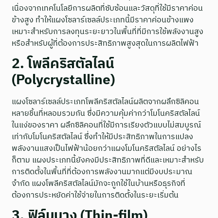
เนื่องจากเทคโนโลยีการผลิตที่ซับซ้อนและวัสดุที่ใช้มีราคาค่อน
ข้างสูง ทำให้แผงโซลาร์เซลล์ประเภทนี้มีราคาค่อนข้างแพง
เหมาะสำหรับการลงทุนระยะยาวในพื้นที่ที่มีการใช้พลังงานสูง
หรือสำหรับผู้ที่ต้องการประสิทธิภาพสูงสุดในการผลิตไฟฟ้า
2. โพลีคริสตัลไลน์
(Polycrystalline)
แผงโซลาร์เซลล์ประเภทโพลีคริสตัลไลน์ผลิตจากผลึกซิลิคอน
หลายชิ้นที่หลอมรวมกัน ซึ่งมีความคุ้มค่ากว่าโมโนคริสตัลไลน์
ในแง่ของราคา ผลึกซิลิคอนที่ใช้มีการเรียงตัวแบบไม่สมบูรณ์
เท่ากับโมโนคริสตัลไลน์ ซึ่งทำให้มีประสิทธิภาพในการแปลง
พลังงานแสงเป็นไฟฟ้าน้อยกว่าแผงโมโนคริสตัลไลน์ อย่างไร
ก็ตาม แผงประเภทนี้ยังคงมีประสิทธิภาพที่ดีและเหมาะสำหรับ
การติดตั้งในพื้นที่ที่ต้องการพลังงานมากแต่มีงบประมาณ
จำกัด แผงโพลีคริสตัลไลน์มักจะถูกใช้ในบ้านหรือธุรกิจที่
ต้องการประหยัดค่าใช้จ่ายในการติดตั้งในระยะเริ่มต้น
3. ฟิล์มบาง (Thin-film)