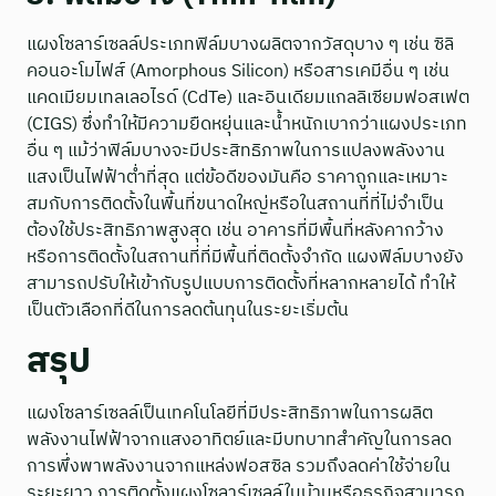
แผงโซลาร์เซลล์ประเภทฟิล์มบางผลิตจากวัสดุบาง ๆ เช่น ซิลิ
คอนอะโมไฟส์ (Amorphous Silicon) หรือสารเคมีอื่น ๆ เช่น
แคดเมียมเทลเลอไรด์ (CdTe) และอินเดียมแกลลิเซียมฟอสเฟต
(CIGS) ซึ่งทำให้มีความยืดหยุ่นและน้ำหนักเบากว่าแผงประเภท
อื่น ๆ แม้ว่าฟิล์มบางจะมีประสิทธิภาพในการแปลงพลังงาน
แสงเป็นไฟฟ้าต่ำที่สุด แต่ข้อดีของมันคือ ราคาถูกและเหมาะ
สมกับการติดตั้งในพื้นที่ขนาดใหญ่หรือในสถานที่ที่ไม่จำเป็น
ต้องใช้ประสิทธิภาพสูงสุด เช่น อาคารที่มีพื้นที่หลังคากว้าง
หรือการติดตั้งในสถานที่ที่มีพื้นที่ติดตั้งจำกัด แผงฟิล์มบางยัง
สามารถปรับให้เข้ากับรูปแบบการติดตั้งที่หลากหลายได้ ทำให้
เป็นตัวเลือกที่ดีในการลดต้นทุนในระยะเริ่มต้น
สรุป
แผงโซลาร์เซลล์เป็นเทคโนโลยีที่มีประสิทธิภาพในการผลิต
พลังงานไฟฟ้าจากแสงอาทิตย์และมีบทบาทสำคัญในการลด
การพึ่งพาพลังงานจากแหล่งฟอสซิล รวมถึงลดค่าใช้จ่ายใน
ระยะยาว การติดตั้งแผงโซลาร์เซลล์ในบ้านหรือธุรกิจสามารถ