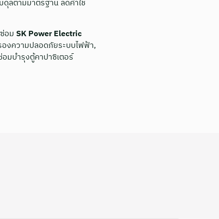
สมดุลตามมาตรฐาน ลดค่าใช้
รซ่อม
SK Power Electric
ับรองความปลอดภัยระบบไฟฟ้า,
่อมบำรุงตู้คาปาซิเตอร์