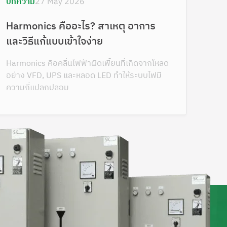
บทความ
27 May 2026
Harmonics คืออะไร? สาเหตุ อาการ
และวิธีแก้แบบเข้าใจง่าย
Harmonics คือคลื่นไฟฟ้าผิดเพี้ยนที่เกิดจากโหลด
อย่าง VFD, UPS และหลอด LED ทำให้ระบบไฟมี
ความถี่แปลกปลอม