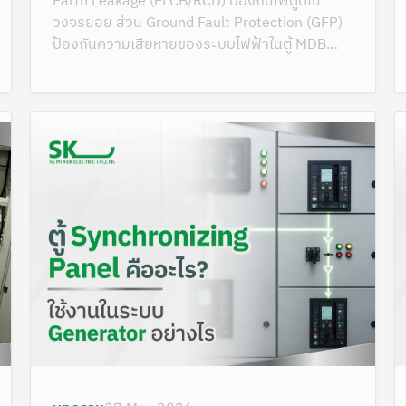
Earth Leakage (ELCB/RCD) ป้องกันไฟดูดใน
วงจรย่อย ส่วน Ground Fault Protection (GFP)
ป้องกันความเสียหายของระบบไฟฟ้าในตู้ MDB
จากกระแสรั่วลงดิน