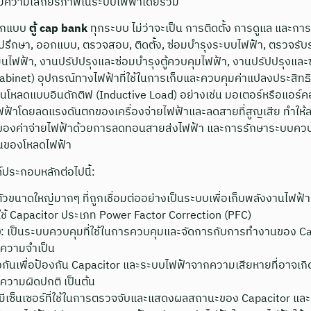
พิ่มความเสถียรภาพในระบบไฟฟ้าโดยรวม
ออกแบบ
ตู้ cap bank
ทุกระบบ ไม่ว่าจะเป็น การติดตั้ง การดูแล และกา
ึกษา, ออกแบบ, ตรวจสอบ, ติดตั้ง, ซ่อมบำรุงระบบไฟฟ้า, ตรวจร
มนไฟฟ้า, งานปรัปปรุงและซ่อมบำรุงตู้ควบคุมไฟฟ้า, งานปรัปปรุงและซ
abinet) อุปกรณ์ทางไฟฟ้าที่ใช้ในการเก็บและควบคุมค่าแปลงประสิทธ
งานโหลดแบบอินดักติฟ (Inductive Load) อย่างเช่น มอเตอร์หรือแอร์ค
้าโดยลดแรงดันตกของเครื่องจ่ายไฟฟ้าและลดสายที่สูญเสีย ทำให้ล
องค่าจ่ายไฟฟ้าด้วยการลดทอนสายส่งไฟฟ้า และการรักษาระบบควบค
ต้นของโหลดไฟฟ้า
ประกอบหลักต่อไปนี้:
ตัวขนาดใหญ่มากๆ ที่ถูกเชื่อมต่ออย่างเป็นระบบเพื่อเก็บพลังงานไฟฟ้า
ใช้ Capacitor ประเภท Power Factor Correction (PFC)
)
: เป็นระบบควบคุมที่ใช้ในการควบคุมและจัดการกับการทำงานของ Capa
มความจำเป็น
งกันเพื่อป้องกัน Capacitor และระบบไฟฟ้าจากความเสียหายที่อาจเกิด
มีความผิดปกติ เป็นต้น
 มีเซ็นเซอร์ที่ใช้ในการตรวจจับและแสดงผลสถานะของ Capacitor แล